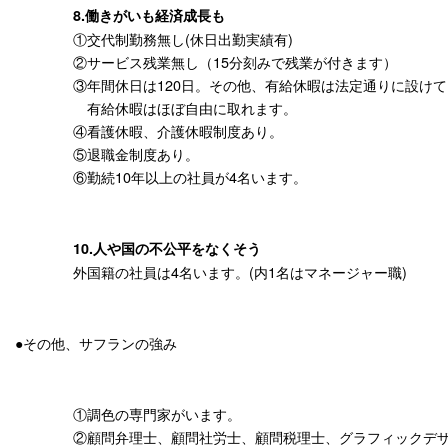
8.働きがいも経済成長も
①交代制勤務無し(休日出勤実績有)
②サービス残業無し（15分刻みで残業が付きます）
③年間休日は120日。その他、有給休暇は法定通りに設け
有給休暇はほぼ自由に取れます。
④看護休暇、介護休暇制度あり。
⑤退職金制度あり。
⑥勤続10年以上の社員が4名います。
10.人や国の不公平をなくそう
外国籍の社員は4名います。(内1名はマネージャー職)
●その他、サフランの強み
①調色の専門家がいます。
②顧問弁理士、顧問社労士、顧問税理士、グラフィックデ